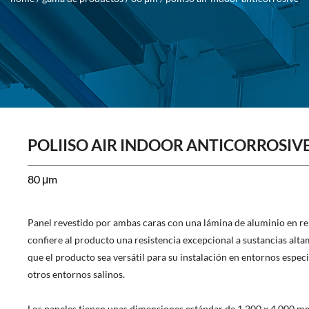
POLIISO AIR INDOOR ANTICORROSIV
80 μm
Panel revestido por ambas caras con una lámina de aluminio en reli
confiere al producto una resistencia excepcional a sustancias altam
que el producto sea versátil para su instalación en entornos espec
otros entornos salinos.
Los paneles tienen unas dimensiones estándar de 1.200 x 4.000 mm