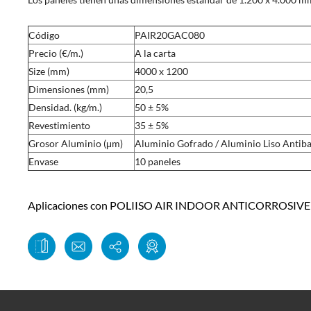
Código
PAIR20GAC080
Precio (€/m.)
A la carta
Size (mm)
4000 x 1200
Dimensiones (mm)
20,5
Densidad. (kg/m.)
50 ± 5%
Revestimiento
35 ± 5%
Grosor Aluminio (μm)
Aluminio Gofrado / Aluminio Liso Antib
Envase
10 paneles
Aplicaciones con POLIISO AIR INDOOR ANTICORROSIVE: 