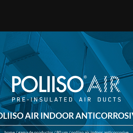
ÉCNICAS
PRODUCTOS
APLICACIONES
DESCARGAR
CO
OLIISO AIR INDOOR ANTICORROSI
home
/
gama de productos
/
80 μm
/
poliiso air indoor anticorrosive