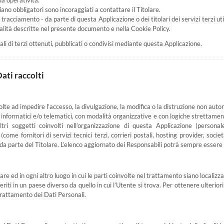
ua operatività.
ano obbligatori sono incoraggiati a contattare il Titolare.
i tracciamento - da parte di questa Applicazione o dei titolari dei servizi terzi uti
 finalità descritte nel presente documento e nella Cookie Policy.
li di terzi ottenuti, pubblicati o condivisi mediante questa Applicazione.
ati raccolti
olte ad impedire l’accesso, la divulgazione, la modifica o la distruzione non autor
formatici e/o telematici, con modalità organizzative e con logiche strettamente c
tri soggetti coinvolti nell’organizzazione di questa Applicazione (personal
come fornitori di servizi tecnici terzi, corrieri postali, hosting provider, soc
a parte del Titolare. L’elenco aggiornato dei Responsabili potrà sempre essere 
are ed in ogni altro luogo in cui le parti coinvolte nel trattamento siano localizzat
riti in un paese diverso da quello in cui l’Utente si trova. Per ottenere ulterio
 trattamento dei Dati Personali.