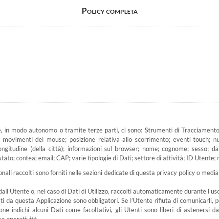
Policy completa
e, in modo autonomo o tramite terze parti, ci sono: Strumenti di Tracciamento; D
 movimenti del mouse; posizione relativa allo scorrimento; eventi touch; num
); longitudine (della città); informazioni sul browser; nome; cognome; sesso; d
 stato; contea; email; CAP; varie tipologie di Dati; settore di attività; ID Utente
ali raccolti sono forniti nelle sezioni dedicate di questa privacy policy o median
all'Utente o, nel caso di Dati di Utilizzo, raccolti automaticamente durante l'us
sti da questa Applicazione sono obbligatori. Se l’Utente rifiuta di comunicarli
zione indichi alcuni Dati come facoltativi, gli Utenti sono liberi di astenersi 