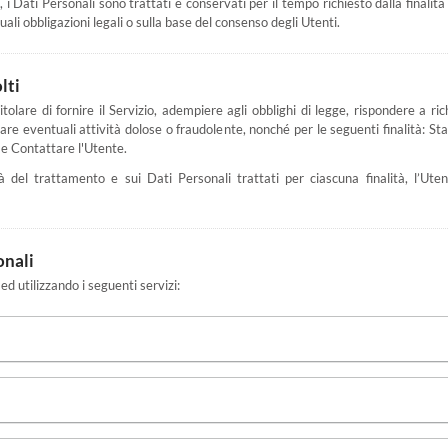
Dati Personali sono trattati e conservati per il tempo richiesto dalla finalità
ali obbligazioni legali o sulla base del consenso degli Utenti.
lti
tolare di fornire il Servizio, adempiere agli obblighi di legge, rispondere a rich
viduare eventuali attività dolose o fraudolente, nonché per le seguenti finalità: S
 e Contattare l'Utente.
tà del trattamento e sui Dati Personali trattati per ciascuna finalità, l’Ute
onali
 ed utilizzando i seguenti servizi: