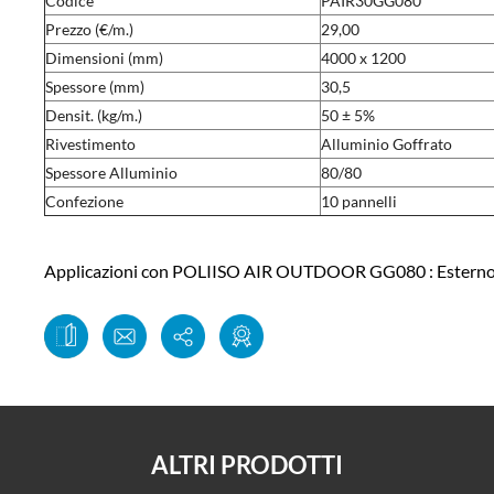
Codice
PAIR30GG080
Prezzo (€/m.)
29,00
Dimensioni (mm)
4000 x 1200
Spessore (mm)
30,5
Densit. (kg/m.)
50 ± 5%
Rivestimento
Alluminio Goffrato
Spessore Alluminio
80/80
Confezione
10 pannelli
Applicazioni con POLIISO AIR OUTDOOR GG080 : Estern
ALTRI PRODOTTI