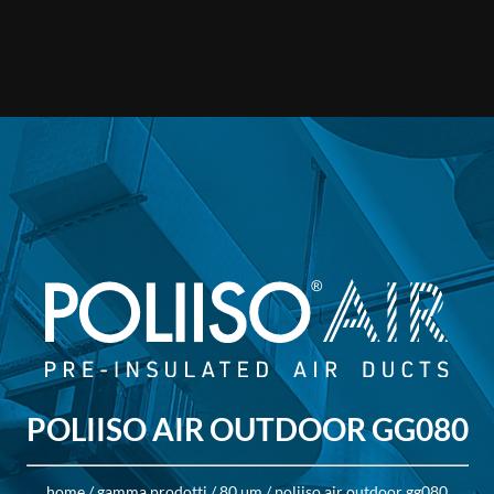
E
NOTE TECNICHE
PRODOTTI
APPLICAZIONI
DOWNLO
POLIISO AIR OUTDOOR GG080
home
/
gamma prodotti
/
80 μm
/
poliiso air outdoor gg080