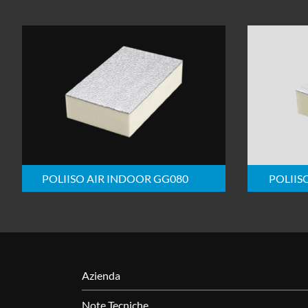
POLIISO AIR INDOOR GG080
POLIIS
Azienda
Note Tecniche