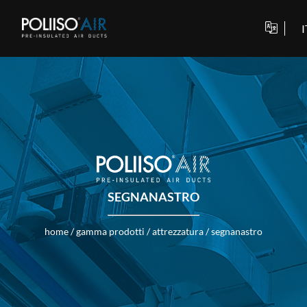
I
SEGNANASTRO
home
/
gamma prodotti
/
attrezzatura
/
segnanastro